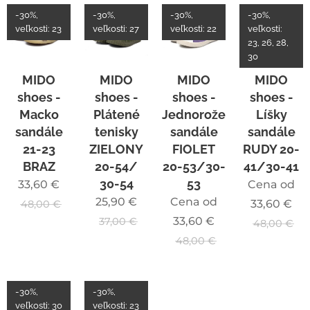
-30%,
-30%,
-30%,
-30%,
veľkosti: 23
veľkosti: 27
veľkosti: 22
veľkosti:
23, 26, 28,
30
MIDO
MIDO
MIDO
MIDO
shoes -
shoes -
shoes -
shoes -
Macko
Plátené
Jednorožec
Líšky
sandále
tenisky
sandále
sandále
21-23
ZIELONY
FIOLET
RUDY 20-
BRAZ
20-54/
20-53/30-
41/30-41
30-54
53
33,60
€
Cena od
25,90
€
Cena od
33,60
€
48,00
€
33,60
€
37,00
€
48,00
€
48,00
€
-30%,
-30%,
veľkosti: 30
veľkosti: 23