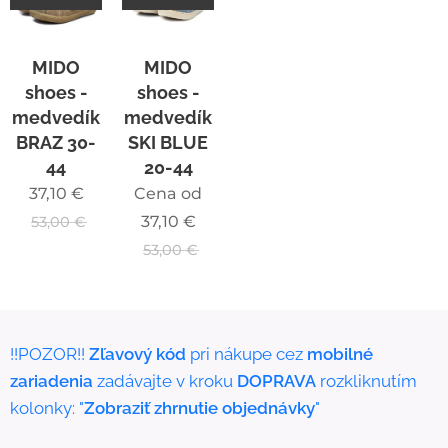
MIDO
MIDO
shoes -
shoes -
medvedík
medvedík
BRAZ 30-
SKI BLUE
44
20-44
37,10
€
Cena od
37,10
€
53,00
€
53,00
€
!!POZOR!!
Zľavový kód
pri nákupe cez
mobilné
zariadenia
zadávajte v kroku
DOPRAVA
rozkliknutím
kolonky: "
Zobraziť zhrnutie objednávky
"