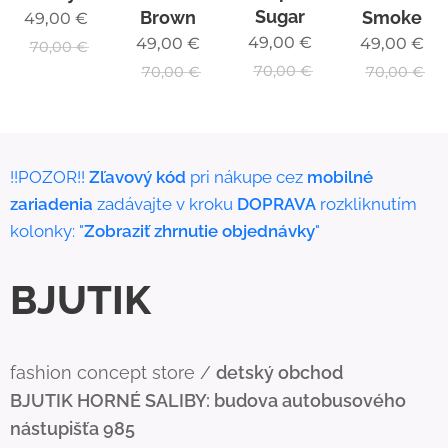
Sugar
Brown
Smoke
49,00
€
49,00
€
49,00
€
49,00
€
70,00
€
70,00
€
70,00
€
70,00
€
!!POZOR!!
Zľavový kód
pri nákupe cez
mobilné
zariadenia
zadávajte v kroku
DOPRAVA
rozkliknutím
kolonky: "
Zobraziť zhrnutie objednávky
"
BJUTIK
fashion concept store /
detský obchod
BJUTIK
HORNÉ SALIBY: budova autobusového
nástupišťa 985