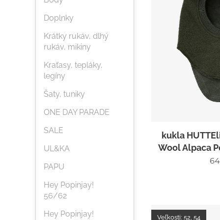
Doplnky
Krátky rukáv, dlhý
rukáv, mikiny
Kraťasy, tepláky,
legíny
Šaty, tuniky
ONE DAY PARADE
SALE
kukla HUTTEl
Wool Alpaca 
UL&KA
64
PAPU
Hey Popinjay!
56/62
Hey Popinjay!
Veľkosti: 52, 54