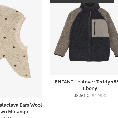
ENFANT - pulover Teddy 18
Ebony
38,50
€
54,95
€
alaclava Ears Wool
rown Melange