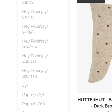
68/74
Hey Popinjay!
80/86
Hey Popinjay!
92/98
Hey Popinjay!
104/110
Hey Popinjay!
116/122
Hey Popinjay!
128/134
4y+
Papu 50/56
HUTTEliHUT - B
Papu 62/68
- Dark B