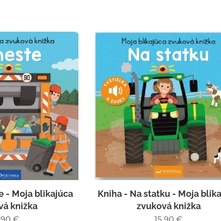
e - Moja blikajúca
Kniha - Na statku - Moja blik
vá knižka
zvuková knižka
,90
€
15,90
€