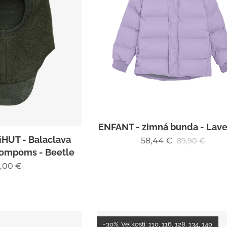
ENFANT - zimná bunda - Lav
iHUT - Balaclava
58,44
€
89,90
€
Pompoms - Beetle
,00
€
-30%, Veľkosti: 110, 116, 128, 134, 140