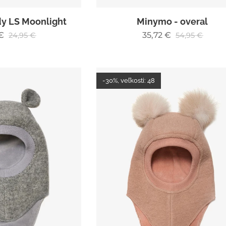
dy LS Moonlight
Minymo - overal
€
35,72
€
24,95
€
54,95
€
-30%, veľkosti: 48