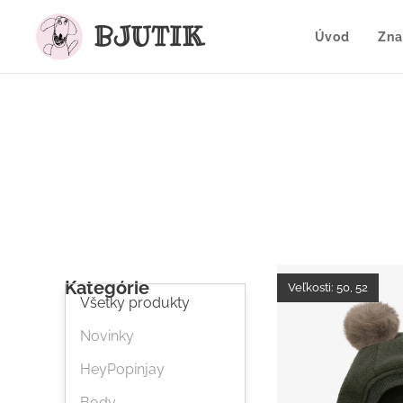
BJUTIK
Úvod
Zna
Kategórie
Veľkosti: 50, 52
Všetky produkty
Novinky
HeyPopinjay
Body