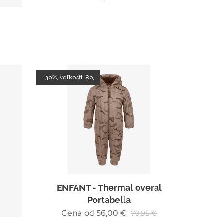
-30%, veľkosti: 80,
ENFANT - Thermal overal
Portabella
Cena od
56,00
€
79,95
€