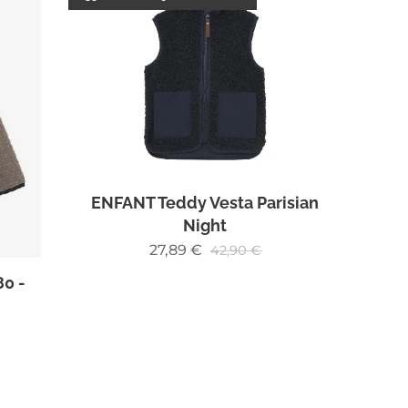
ENFANT Teddy Vesta Parisian
Night
27,89
€
42,90
€
80 -