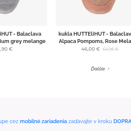
iHUT - Balaclava
kukla HUTTEliHUT - Balaclav
dium grey melange
Alpaca Pompoms, Rose Mel
,90
€
46,00
€
64,95
€
Ďalšie
upe cez
mobilné zariadenia
zadávajte v kroku
DOPRA
"