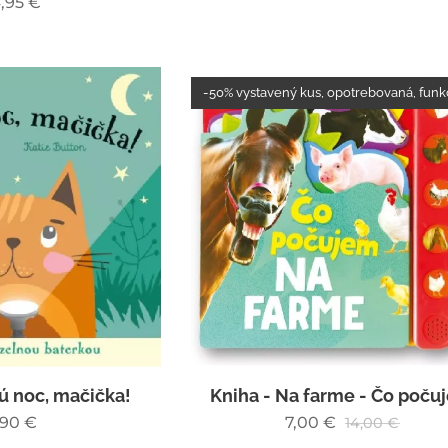
,95
€
-50% vystavený kus, opotrebovaná, fun
ú noc, mačička!
Kniha - Na farme - Čo poču
,90
€
7,00
€
14,00
€