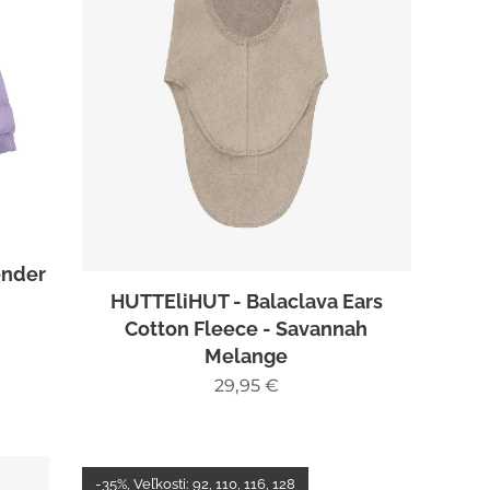
ender
HUTTEliHUT - Balaclava Ears
Cotton Fleece - Savannah
Melange
29,95
€
-35%, Veľkosti: 92, 110, 116, 128