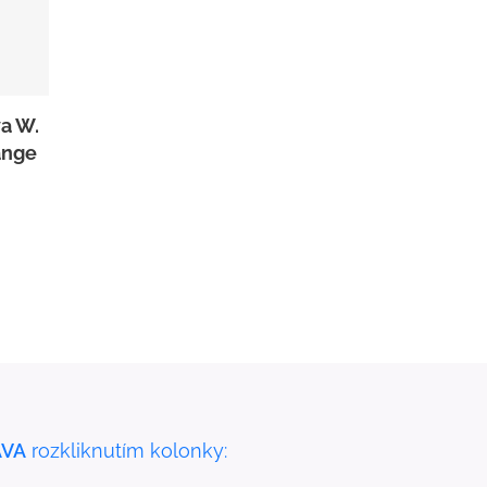
a W.
ange
VA
rozkliknutím kolonky: