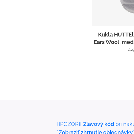
Kukla HUTTEl
Ears Wool, me
44
!!POZOR!!
Zľavový kód
pri nák
"
Zobraziť zhrnutie objednávky