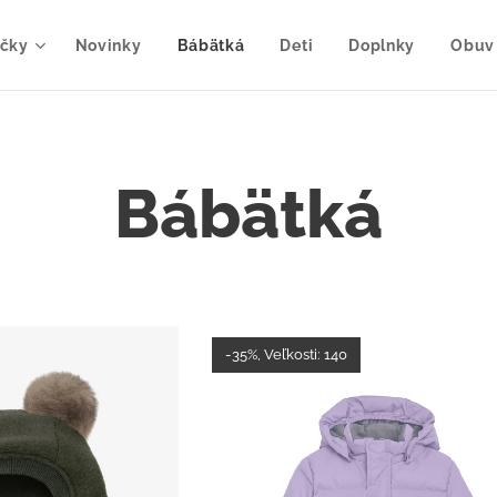
čky
Novinky
Bábätká
Deti
Doplnky
Obuv
Bábätká
-35%, Veľkosti: 140