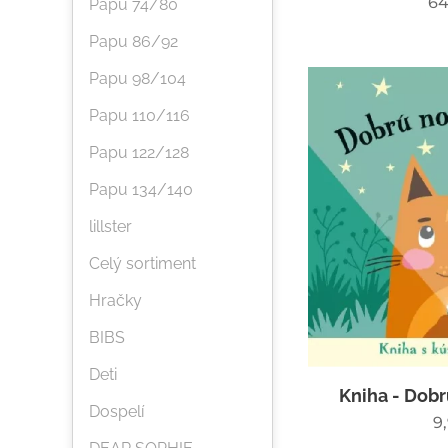
64
Papu 74/80
Papu 86/92
Papu 98/104
Papu 110/116
Papu 122/128
Papu 134/140
lillster
Celý sortiment
Hračky
BIBS
Deti
Kniha - Dobr
Dospelí
9