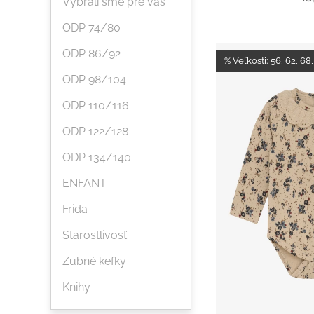
Vybrali sme pre vás
ODP 74/80
ODP 86/92
% Veľkosti: 56, 62, 68,
ODP 98/104
ODP 110/116
ODP 122/128
ODP 134/140
ENFANT
Frida
Starostlivosť
Zubné kefky
Knihy