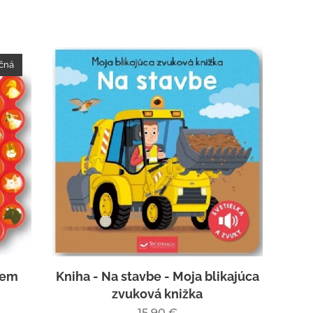
kčná
jem
Kniha - Na stavbe - Moja blikajúca
zvuková knižka
15,90
€