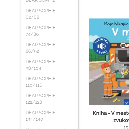
DEAR SOPHIE
DEAR SOPHIE
62/68
DEAR SOPHIE
74/80
DEAR SOPHIE
86/92
DEAR SOPHIE
98/104
DEAR SOPHIE
110/116
DEAR SOPHIE
122/128
DEAR SOPHIE
Kniha - V mest
134/140
zvuko
15