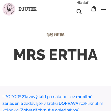
Hľadať
BJUTIK
MRS ERTHA
!!POZOR!!
Zľavový kód
pri nákupe cez
mobilné
zariadenia
zadávajte v kroku
DOPRAVA
rozkliknutím
kolonky: "
Zobraziť zhrnutie objednávky
"