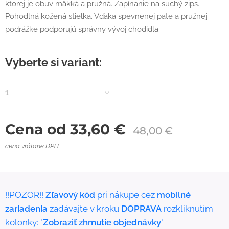
ktorej je obuv mäkká a pružná. Zapínanie na suchý zips.
Pohodlná kožená stielka. Vďaka spevnenej päte a pružnej
podrážke podporujú správny vývoj chodidla.
Vyberte si variant:
1
Cena od
33,60
€
48,00
€
cena vrátane DPH
!!POZOR!!
Zľavový kód
pri nákupe cez
mobilné
zariadenia
zadávajte v kroku
DOPRAVA
rozkliknutím
kolonky: "
Zobraziť zhrnutie objednávky
"