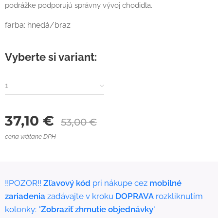
podrážke podporujú správny vývoj chodidla.
farba: hnedá/braz
Vyberte si variant:
1
37,10
€
53,00
€
cena vrátane DPH
!!POZOR!!
Zľavový kód
pri nákupe cez
mobilné
zariadenia
zadávajte v kroku
DOPRAVA
rozkliknutím
kolonky: "
Zobraziť zhrnutie objednávky
"