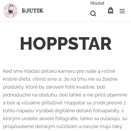
Hľadať
BJUTIK
HOPPSTAR
Keď sme hľadali detskú kameru pre naše 4-ročné
krstné dieťa, všimli sme si, že na trhu nie sú žiadne
produkty, ktoré by zároveň fotili kvalitne, boli
jednoduché na obsluhu, boli ľahké a nie príliš objemné
a boli aj vizuálne príťažlivé. Hoppstar sa zrodil presne z
tohto nápadu: Vyrábať digitálne detské fotoaparáty, s
ktorými urobíte skvelé fotografie, ľahko sa ovládajú, sú
prispôsobené detským ručičkám a navyše majú taký