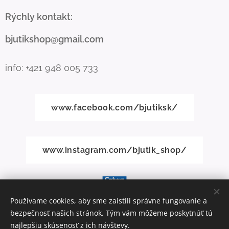
Rýchly kontakt:
bjutikshop@gmail.com
info: +421 948 005 733
www.facebook.com/bjutiksk/
www.instagram.com/bjutik_shop/
Používame cookies, aby sme zaistili správne fungovanie a
bezpečnosť našich stránok. Tým vám môžeme poskytnúť tú
Vytvorené službou
Webnode
Cookies
najlepšiu skúsenosť z ich návštevy.