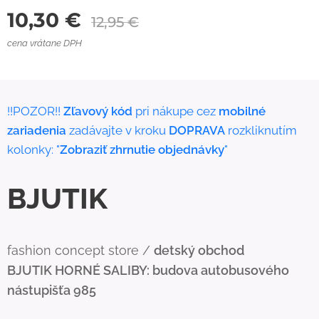
10,30
€
12,95
€
cena vrátane DPH
!!POZOR!!
Zľavový kód
pri nákupe cez
mobilné
zariadenia
zadávajte v kroku
DOPRAVA
rozkliknutím
kolonky: "
Zobraziť zhrnutie objednávky
"
BJUTIK
fashion concept store /
detský obchod
BJUTIK
HORNÉ SALIBY: budova autobusového
nástupišťa 985