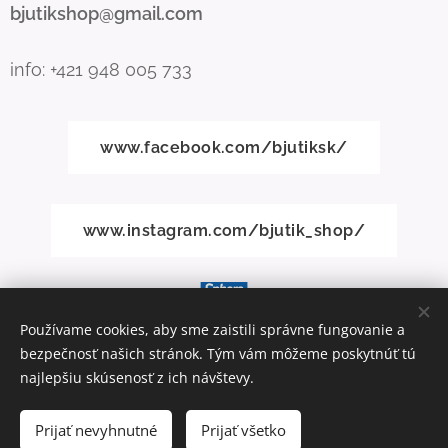
bjutikshop@gmail.com
info: +421 948 005 733
www.facebook.com/bjutiksk/
www.instagram.com/bjutik_shop/
Používame cookies, aby sme zaistili správne fungovanie a
bezpečnosť našich stránok. Tým vám môžeme poskytnúť tú
Vytvorené službou
Webnode
Cookies
najlepšiu skúsenosť z ich návštevy.
Do košíka
Prijať nevyhnutné
Prijať všetko