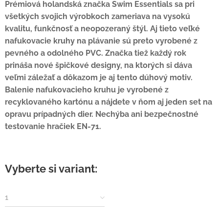
Prémiová holandská značka Swim Essentials sa pri
všetkých svojich výrobkoch zameriava na vysokú
kvalitu, funkčnosť a neopozeraný štýl. Aj tieto veľké
nafukovacie kruhy na plávanie sú preto vyrobené z
pevného a odolného PVC. Značka tiež každý rok
prináša nové špičkové designy, na ktorých si dáva
veľmi záležať a dôkazom je aj tento dúhový motiv.
Balenie nafukovacieho kruhu je vyrobené z
recyklovaného kartónu a nájdete v ňom aj jeden set na
opravu prípadných dier. Nechýba ani bezpečnostné
testovanie hračiek EN-71.
Vyberte si variant:
1