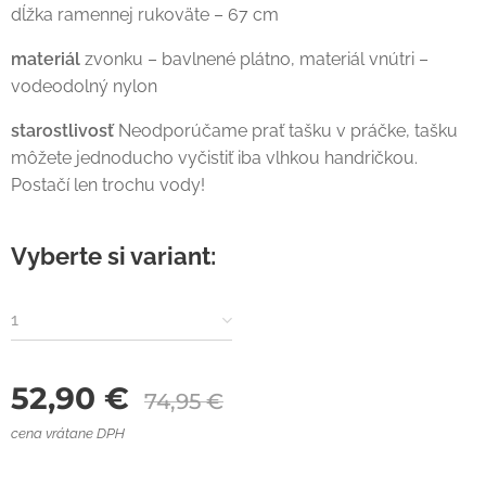
dĺžka ramennej rukoväte – 67 cm
materiál
zvonku – bavlnené plátno, materiál vnútri –
vodeodolný nylon
starostlivosť
Neodporúčame prať tašku v práčke, tašku
môžete jednoducho vyčistiť iba vlhkou handričkou.
Postačí len trochu vody!
Vyberte si variant:
1
52,90
€
74,95
€
cena vrátane DPH