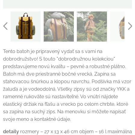
Tento batoh je pripravený vydať sa s vami na
dobrodružstvo! S touto "dobrodružnou kolekciou"
predstavujeme novú kvalitu – pevné a robustné plátno.
Batoh má dve priestranné bočné vrecká. Zapína sa
sťahovacou šnúrkou a klopou navrchu. Podšívka má vzor
žaluďa a je vodeodolná. Všetky zipsy sú od značky YKK a
ramenné rukoväte sú nastaviteľné. Vo vnútri nájdete
elastický držiak na fľašu a vrecko po celom chrbte, ktoré
sa zapína na suchý zips. Na menovku si môžete napísať
svoje meno a kontaktné údaje.
detaily
rozmery – 27 x 13 x 46 cm objem – 16 l maximálna