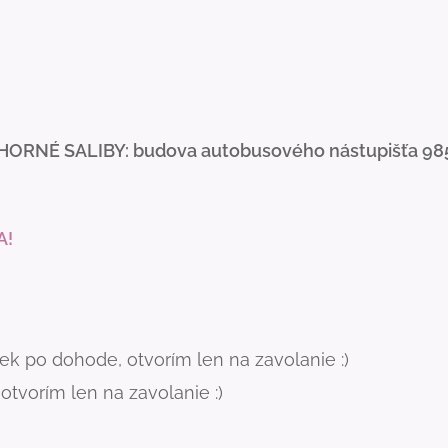
HORNÉ SALIBY: budova autobusového nástupišťa 98
A!
k po dohode, otvorím len na zavolanie :)
tvorím len na zavolanie :)