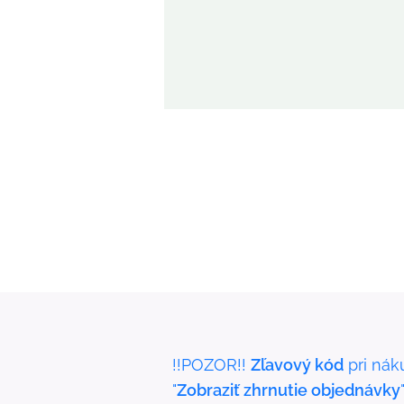
!!POZOR!!
Zľavový kód
pri nák
"
Zobraziť zhrnutie objednávky