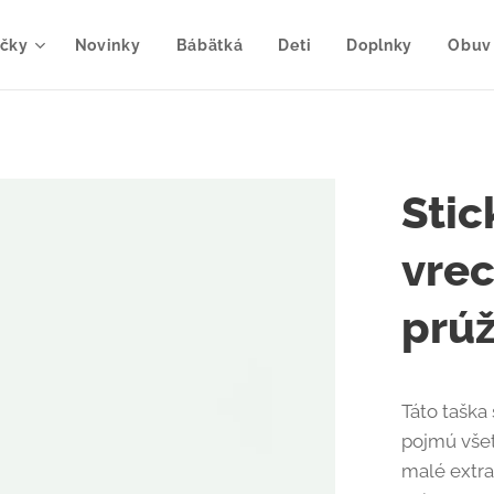
čky
Novinky
Bábätká
Deti
Doplnky
Obuv
Stic
vre
prú
Táto taška
pojmú všet
malé extra