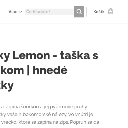
Viac
Košík
ky Lemon - taška s
ckom | hnedé
žky
 sa zapína šnúrkou a jej pyžamové pruhy
ky vaše hlbokomorské nálezy. Vo vnútri je
 vrecko, ktoré sa zapína na zips. Popruh sa dá