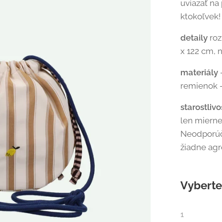
uviazať na
ktokoľvek
detaily
roz
x 122 cm, 
materiály
remienok -
starostliv
len mierne
Neodporúč
žiadne agr
Vyberte 
1