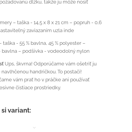
 požadovanú dĺžku, takže ju môže nosiť
!
mery – taška - 14,5 x 8 x 21 cm – popruh - 0,6
nastaviteľný zaviazaním uzla inde
– taška - 55 % bavlna, 45 % polyester –
 bavlna – podšívka - vodeodolný nylon
osť
Ups, škvrna! Odporúčame vám ošetriť ju
 navlhčenou handričkou. To postačí!
ame vám prať ho v práčke ani používať
esívne čistiace prostriedky.
si variant: