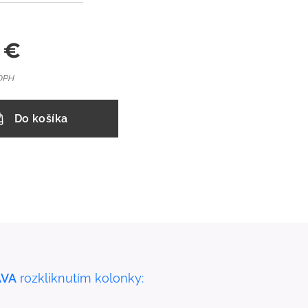
€
 DPH
Do košíka
VA
rozkliknutím kolonky: