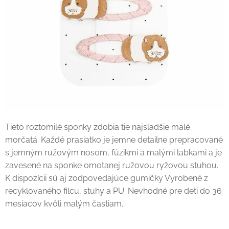
Tieto roztomilé sponky zdobia tie najsladšie malé
morčatá. Každé prasiatko je jemne detailne prepracované
s jemným ružovým nosom, fúzikmi a malými labkami a je
zavesené na sponke omotanej ružovou ryžovou stuhou.
K dispozícii sú aj zodpovedajúce gumičky Vyrobené z
recyklovaného filcu, stuhy a PU. Nevhodné pre deti do 36
mesiacov kvôli malým častiam.