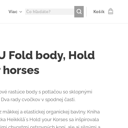
Viac
Košík
 Fold body, Hold
 horses
vé rastúce body s potlačou so sklopnými
 Dva rady cvočkov v spodnej časti.
 mäkkej a elastickej organickej bavlny. Kniha
ka Heikkilä´s Hold your Korses sa inšpirovala
mi chvostmi ostrovných koní, ale aj silnými a