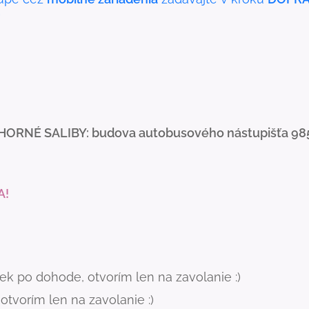
"
HORNÉ SALIBY: budova autobusového nástupišťa 98
A!
k po dohode, otvorím len na zavolanie :)
tvorím len na zavolanie :)