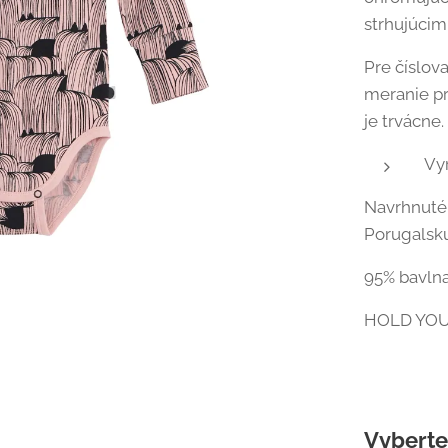
strhujúcim
Pre číslov
meranie pr
je trvácne.
Vy
Navrhnuté 
Porugalsku
95% bavlna
HOLD YOUR
Vyberte 