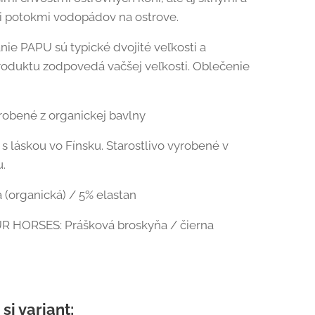
i potokmi vodopádov na ostrove.
anie PAPU sú typické dvojité veľkosti a
oduktu zodpovedá vačšej veľkosti. Oblečenie
robené z organickej bavlny
s láskou vo Fínsku. Starostlivo vyrobené v
.
 (organická) / 5% elastan
 HORSES: Prášková broskyňa / čierna
si variant: