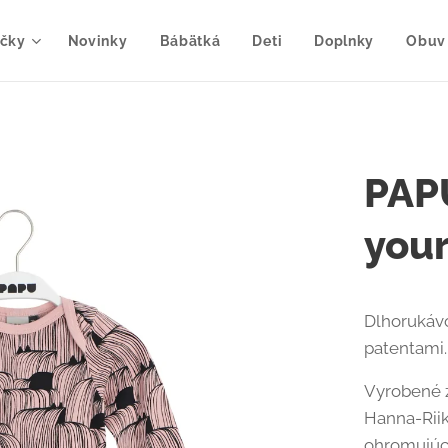
čky
Novinky
Bábätká
Deti
Doplnky
Obuv
PAPU
your
Dlhorukávo
patentami.
Vyrobené z
Hanna-Riik
ohromujúci