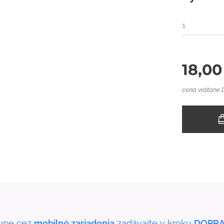
1
18,00
cena vrátane
upe cez
mobilné zariadenia
zadávajte v kroku
DOPRA