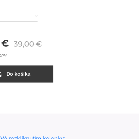
€
39,00
€
 DPH
Do košíka
VA
rozkliknutím kolonky: