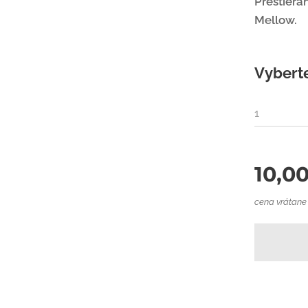
Prestieran
Mellow.
Vyberte
1
10,0
cena vrátan