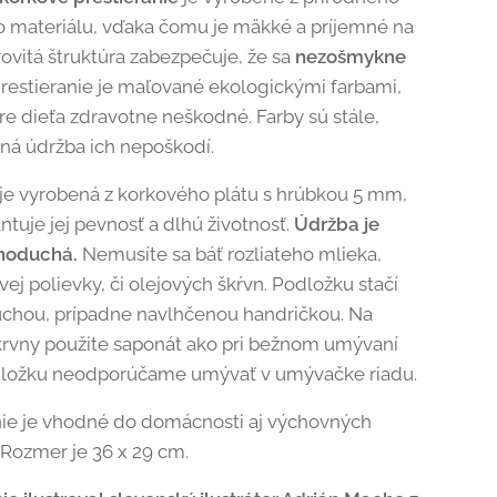
 materiálu, vďaka čomu je mäkké a príjemné na
rovitá štruktúra zabezpečuje, že sa
nezošmykne
Prestieranie je maľované ekologickými farbami,
pre dieťa zdravotne neškodné. Farby sú stále,
á údržba ich nepoškodí.
je vyrobená z korkového plátu s hrúbkou 5 mm,
ntuje jej pevnosť a dlhú životnosť.
Údržba je
dnoduchá.
Nemusíte sa báť rozliateho mlieka,
ej polievky, či olejových škŕvn. Podložku stačí
suchou, prípadne navlhčenou handričkou. Na
rvny použite saponát ako pri bežnom umývaní
dložku neodporúčame umývať v umývačke riadu.
nie je vhodné do domácnosti aj výchovných
 Rozmer je 36 x 29 cm.