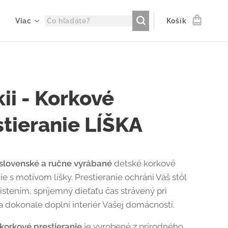
Viac
Košík
ii - Korkové
stieranie LÍŠKA
 slovenské a ručne vyrábané
detské korkové
ie s motívom líšky. Prestieranie ochráni Váš stôl
istením, spríjemný dieťaťu čas strávený pri
 a dokonale doplní interiér Vašej domácnosti.
korkové prestieranie
je vyrobené z prírodného