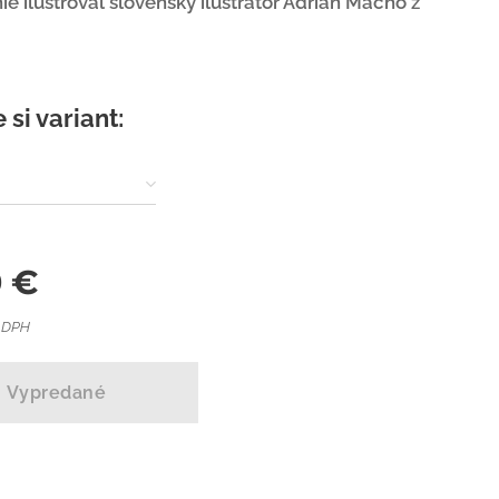
ie ilustroval slovenský ilustrátor Adrián Macho z
 si variant:
0
€
e DPH
Vypredané