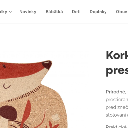
čky
Novinky
Bábätká
Deti
Doplnky
Obuv
Kork
pre
Prírodné,
prestieran
pred zneč
stolovaní
Praktické