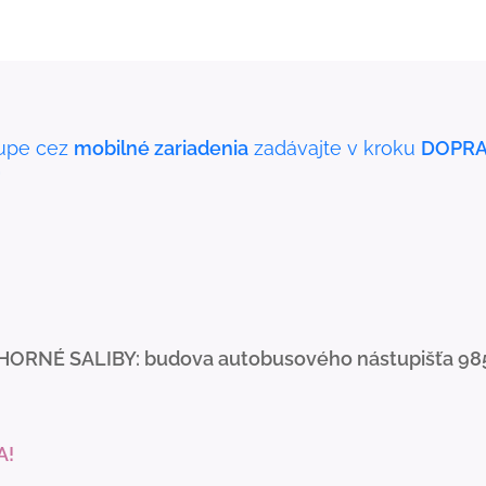
upe cez
mobilné zariadenia
zadávajte v kroku
DOPRA
"
HORNÉ SALIBY: budova autobusového nástupišťa 98
A!