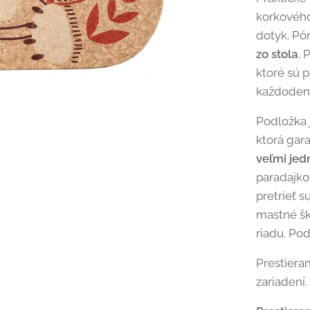
korkového
dotyk. Pó
zo stola
. 
ktoré sú 
každodenn
Podložka 
ktorá gara
veľmi je
paradajkov
pretrieť 
mastné šk
riadu. Po
Prestiera
zariadení.