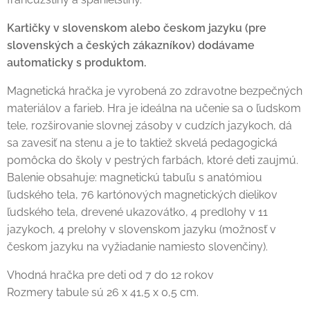
Kartičky v slovenskom alebo českom jazyku (pre
slovenských a českých zákazníkov) dodávame
automaticky s produktom.
Magnetická hračka je vyrobená zo zdravotne bezpečných
materiálov a farieb. Hra je ideálna na učenie sa o ľudskom
tele, rozširovanie slovnej zásoby v cudzích jazykoch, dá
sa zavesiť na stenu a je to taktiež skvelá pedagogická
pomôcka do školy v pestrých farbách, ktoré deti zaujmú.
Balenie obsahuje: magnetickú tabuľu s anatómiou
ľudského tela, 76 kartónových magnetických dielikov
ľudského tela, drevené ukazovátko, 4 predlohy v 11
jazykoch, 4 prelohy v slovenskom jazyku (možnosť v
českom jazyku na vyžiadanie namiesto slovenčiny).
Vhodná hračka pre deti od 7 do 12 rokov
Rozmery tabule sú 26 x 41,5 x 0,5 cm.