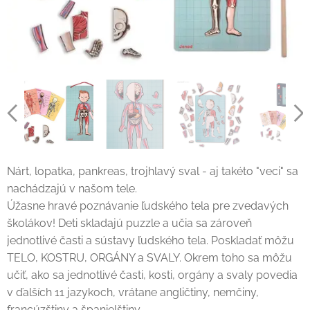
Nárt, lopatka, pankreas, trojhlavý sval - aj takéto "veci" sa
nachádzajú v našom tele.
Úžasne hravé poznávanie ľudského tela pre zvedavých
školákov! Deti skladajú puzzle a učia sa zároveň
jednotlivé časti a sústavy ľudského tela. Poskladať môžu
TELO, KOSTRU, ORGÁNY a SVALY. Okrem toho sa môžu
učiť, ako sa jednotlivé časti, kosti, orgány a svaly povedia
v ďalších 11 jazykoch, vrátane angličtiny, nemčiny,
francúzštiny a španielštiny.