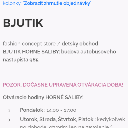
kolonky: "
Zobraziť zhrnutie objednávky
"
BJUTIK
fashion concept store /
detský obchod
BJUTIK
HORNÉ SALIBY: budova autobusového
nástupišťa 985
POZOR, DOČASNE UPRAVENÁ OTVÁRACIA DOBA!
Otváracie hodiny HORNÉ SALIBY:
Pondelok :
14:00 - 17:00
Utorok, Streda, Štvrtok, Piatok :
kedykoľvek
po dohode, otvorím len na zavolanie :)