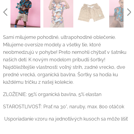
Sami milujeme pohodlné, ultrapohodlné oblečenie.
Milujeme oversize modely a všetky tie, ktoré
neobmedzujú v pohybe! Preto nemohli chýbať v šatníku
našich detí. K novým modelom pribudli šortky!
Najdôležitejšie vlastnosti: voľný strih, zadné vrecko, dve
predné vrecká, organická bavlna. Šortky sa hodia ku
každému tričku z našej kolekcie.
ZLOŽENIE: 95% organická bavlna, 5% elastan
STAROSTLIVOSŤ: Prať na 30°, naruby, max. 800 otáčok
Usporiadanie vzoru na jednotlivých kusoch sa môže líšiť