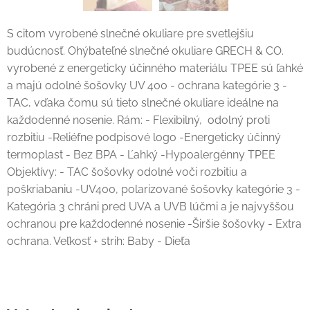
S citom vyrobené slnečné okuliare pre svetlejšiu
budúcnosť. Ohýbateľné slnečné okuliare GRECH & CO.
vyrobené z energeticky účinného materiálu TPEE sú ľahké
a majú odolné šošovky UV 400 - ochrana kategórie 3 -
TAC, vďaka čomu sú tieto slnečné okuliare ideálne na
každodenné nosenie. Rám: - Flexibilný, odolný proti
rozbitiu -Reliéfne podpisové logo -Energeticky účinný
termoplast - Bez BPA - Ľahký -Hypoalergénny TPEE
Objektívy: - TAC šošovky odolné voči rozbitiu a
poškriabaniu -UV400, polarizované šošovky kategórie 3 -
Kategória 3 chráni pred UVA a UVB lúčmi a je najvyššou
ochranou pre každodenné nosenie -Širšie šošovky - Extra
ochrana. Veľkosť + strih: Baby - Dieťa