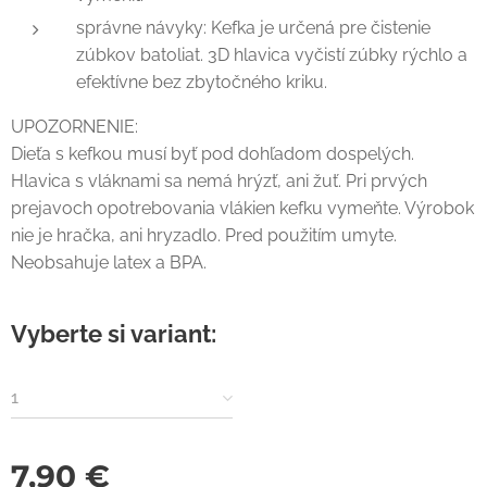
správne návyky: Kefka je určená pre čistenie
zúbkov batoliat. 3D hlavica vyčistí zúbky rýchlo a
efektívne bez zbytočného kriku.
UPOZORNENIE:
Dieťa s kefkou musí byť pod dohľadom dospelých.
Hlavica s vláknami sa nemá hrýzť, ani žuť. Pri prvých
prejavoch opotrebovania vlákien kefku vymeňte. Výrobok
nie je hračka, ani hryzadlo. Pred použitím umyte.
Neobsahuje latex a BPA.
Vyberte si variant:
1
7,90
€