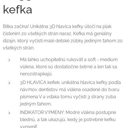
kefka
Bitka začína! Unikátna 3D hlavica kefky útočí na plak
čistením zo všetkých strán naraz. Kefka má geniálny
dizajn, ktorý vyčistí malé detské zúbky jediným ťahom zo
všetkých strán.
Má ľahko uchopiteľnú rukoväť a soft - medium
vlákna, ktoré sú dostatočne šetrné a len tak sa
nerozstrapkajú.
3D HLAVICA kefiek: unikátna hlavica kefky podľa
návrhov dentistov má vlákna osadené do tvaru
písmena V a vďaka tomu vyčistí 3 strany zuba
jedným ťahom.
INDIKÁTOR VÝMENY: Modré vlákna postupne
blednú, a tak ukazujú, kedy je potrebné kefku
vymeniť.