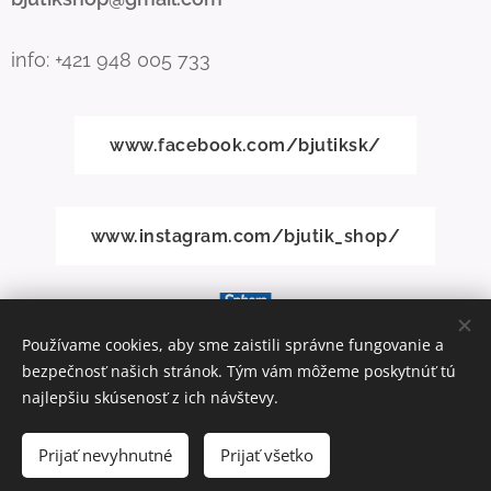
info: +421 948 005 733
www.facebook.com/bjutiksk/
www.instagram.com/bjutik_shop/
Používame cookies, aby sme zaistili správne fungovanie a
bezpečnosť našich stránok. Tým vám môžeme poskytnúť tú
Vytvorené službou
Webnode
Cookies
najlepšiu skúsenosť z ich návštevy.
Do košíka
Prijať nevyhnutné
Prijať všetko