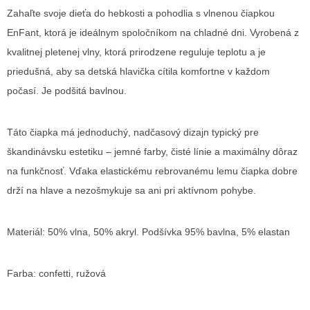
Zahaľte svoje dieťa do hebkosti a pohodlia s vlnenou čiapkou
EnFant, ktorá je ideálnym spoločníkom na chladné dni. Vyrobená z
kvalitnej pletenej vlny, ktorá prirodzene reguluje teplotu a je
priedušná, aby sa detská hlavička cítila komfortne v každom
počasí. Je podšitá bavlnou.
Táto čiapka má jednoduchý, nadčasový dizajn typický pre
škandinávsku estetiku – jemné farby, čisté línie a maximálny dôraz
na funkčnosť. Vďaka elastickému rebrovanému lemu čiapka dobre
drží na hlave a nezošmykuje sa ani pri aktívnom pohybe.
Materiál: 50% vlna, 50% akryl. Podšívka 95% bavlna, 5% elastan
Farba: confetti, ružová