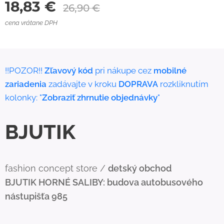
18,83
€
26,90
€
cena vrátane DPH
!!POZOR!!
Zľavový kód
pri nákupe cez
mobilné
zariadenia
zadávajte v kroku
DOPRAVA
rozkliknutím
kolonky: "
Zobraziť zhrnutie objednávky
"
BJUTIK
fashion concept store /
detský obchod
BJUTIK
HORNÉ SALIBY: budova autobusového
nástupišťa 985