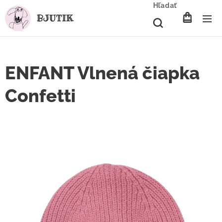
Hľadať
BJUTIK
ENFANT Vlnená čiapka
Confetti