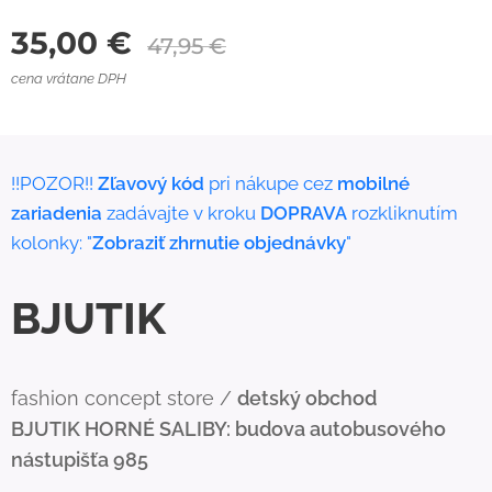
35,00
€
47,95
€
cena vrátane DPH
!!POZOR!!
Zľavový kód
pri nákupe cez
mobilné
zariadenia
zadávajte v kroku
DOPRAVA
rozkliknutím
kolonky: "
Zobraziť zhrnutie objednávky
"
BJUTIK
fashion concept store /
detský obchod
BJUTIK
HORNÉ SALIBY: budova autobusového
nástupišťa 985