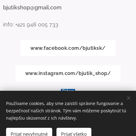
bjutikshop@gmail.com
info: +421 948 005 733
www.facebook.com/bjutiksk/
www.instagram.com/bjutik_shop/
Používame cookies, aby sme zaistili správne fungovanie a
bezpečnosť našich stránok. Tým vám môžeme poskytnúť tú
Vytvorené službou
Webnode
Cookies
najlepšiu skúsenosť z ich návštevy.
Do košíka
Prijať nevyhnutné
Prijať všetko