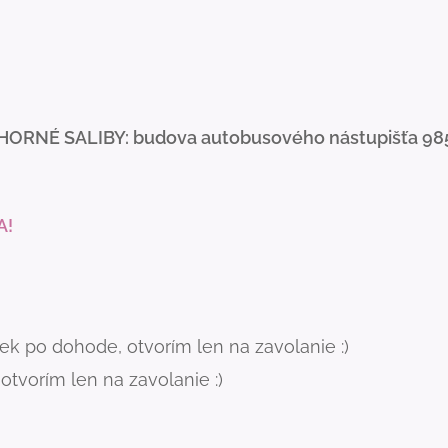
HORNÉ SALIBY: budova autobusového nástupišťa 98
A!
k po dohode, otvorím len na zavolanie :)
tvorím len na zavolanie :)