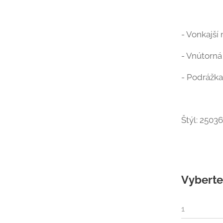
- Vonkajší 
- Vnútorná 
- Podrážka:
Štýl: 25036
Vyberte 
1