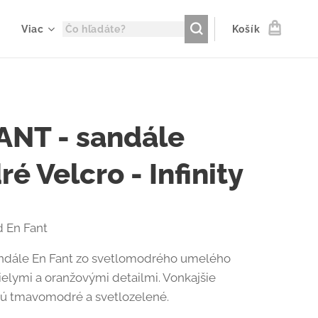
Viac
Košík
ANT - sandále
é Velcro - Infinity
 En Fant
andále En Fant zo svetlomodrého umelého
ielymi a oranžovými detailmi. Vonkajšie
sú tmavomodré a svetlozelené.