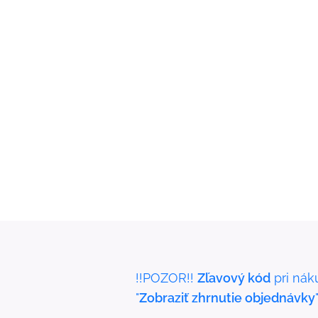
!!POZOR!!
Zľavový kód
pri nák
"
Zobraziť zhrnutie objednávky