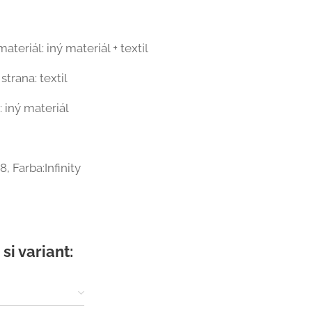
materiál: iný materiál + textil
strana: textil
 iný materiál
8, Farba:Infinity
si variant: