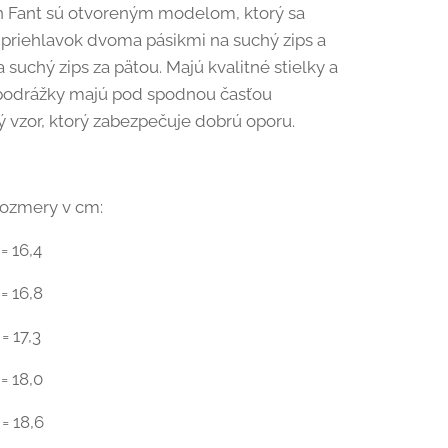
n Fant sú otvoreným modelom, ktorý sa
 priehlavok dvoma pásikmi na suchý zips a
 suchý zips za pätou. Majú kvalitné stielky a
 podrážky majú pod spodnou časťou
 vzor, ktorý zabezpečuje dobrú oporu.
rozmery v cm:
= 16,4
= 16,8
= 17,3
= 18,0
= 18,6