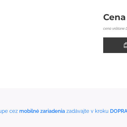
Cena
cena vrátane
upe cez
mobilné zariadenia
zadávajte v kroku
DOPRA
"