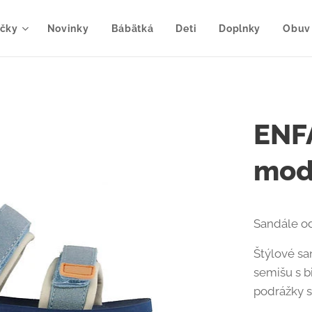
čky
Novinky
Bábätká
Deti
Doplnky
Obuv
ENF
modr
Sandále od
Štýlové s
semišu s b
podrážky 