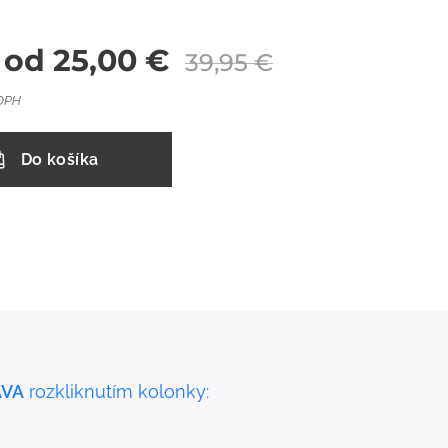
 od
25,00
€
39,95
€
 DPH
Do košíka
VA
rozkliknutím kolonky: