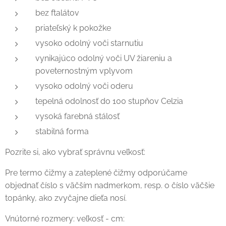
bez ftalátov
priateľský k pokožke
vysoko odolný voči starnutiu
vynikajúco odolný voči UV žiareniu a
poveternostným vplyvom
vysoko odolný voči oderu
tepelná odolnosť do 100 stupňov Celzia
vysoká farebná stálosť
stabilná forma
Pozrite si, ako vybrať správnu veľkosť:
Pre termo čižmy a zateplené čižmy odporúčame
objednať číslo s väčším nadmerkom, resp. o číslo väčšie
topánky, ako zvyčajne dieťa nosí.
Vnútorné rozmery: veľkosť - cm: