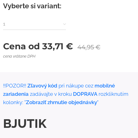
Vyberte si variant:
1
Cena od
33,71
€
44,95
€
cena vrátane DPH
!!POZOR!!
Zľavový kód
pri nákupe cez
mobilné
zariadenia
zadávajte v kroku
DOPRAVA
rozkliknutím
kolonky: "
Zobraziť zhrnutie objednávky
"
BJUTIK