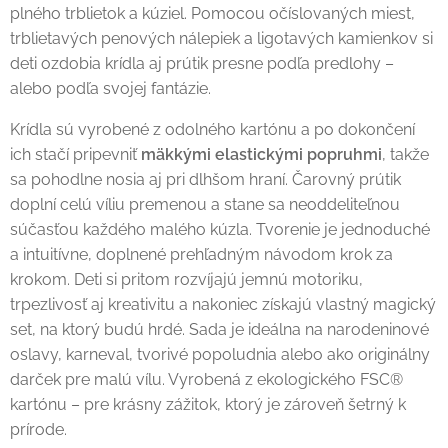
plného trblietok a kúziel. Pomocou očíslovaných miest,
trblietavých penových nálepiek a ligotavých kamienkov si
deti ozdobia krídla aj prútik presne podľa predlohy –
alebo podľa svojej fantázie.
Krídla sú vyrobené z odolného kartónu a po dokončení
ich stačí pripevniť
mäkkými elastickými popruhmi
, takže
sa pohodlne nosia aj pri dlhšom hraní. Čarovný prútik
doplní celú víliu premenou a stane sa neoddeliteľnou
súčasťou každého malého kúzla. Tvorenie je jednoduché
a intuitívne, doplnené prehľadným návodom krok za
krokom. Deti si pritom rozvíjajú jemnú motoriku,
trpezlivosť aj kreativitu a nakoniec získajú vlastný magický
set, na ktorý budú hrdé. Sada je ideálna na narodeninové
oslavy, karneval, tvorivé popoludnia alebo ako originálny
darček pre malú vílu. Vyrobená z ekologického FSC®
kartónu – pre krásny zážitok, ktorý je zároveň šetrný k
prírode.