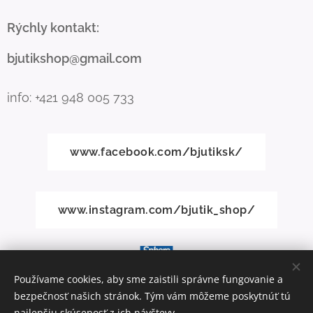
Rýchly kontakt:
bjutikshop@gmail.com
info: +421 948 005 733
www.facebook.com/bjutiksk/
www.instagram.com/bjutik_shop/
Používame cookies, aby sme zaistili správne fungovanie a
bezpečnosť našich stránok. Tým vám môžeme poskytnúť tú
Vytvorené službou
Webnode
Cookies
najlepšiu skúsenosť z ich návštevy.