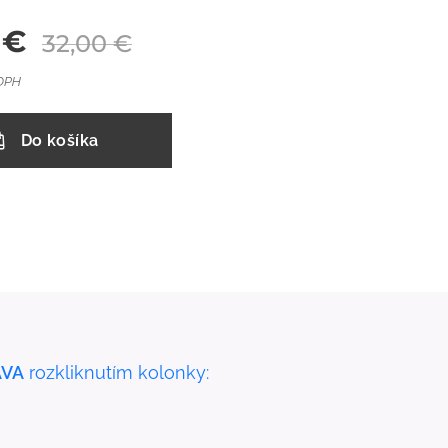
€
32,00
€
 DPH
Do košíka
VA
rozkliknutím kolonky: