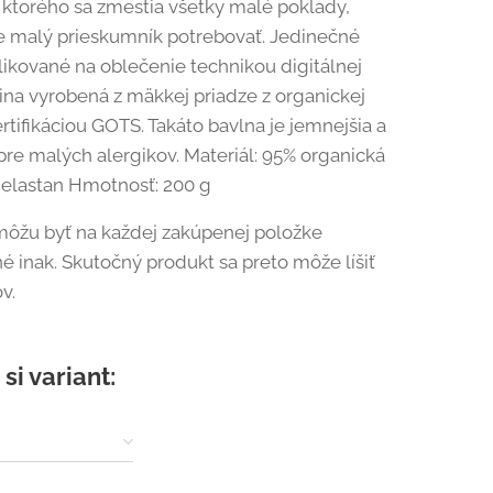
 ktorého sa zmestia všetky malé poklady,
 malý prieskumník potrebovať. Jedinečné
likované na oblečenie technikou digitálnej
nina vyrobená z mäkkej priadze z organickej
rtifikáciou GOTS. Takáto bavlna je jemnejšia a
pre malých alergikov. Materiál: 95% organická
 elastan Hmotnosť: 200 g
ôžu byť na každej zakúpenej položke
é inak. Skutočný produkt sa preto môže líšiť
ov.
si variant: