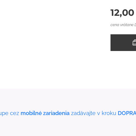
12,00
cena vrátane
upe cez
mobilné zariadenia
zadávajte v kroku
DOPRA
"