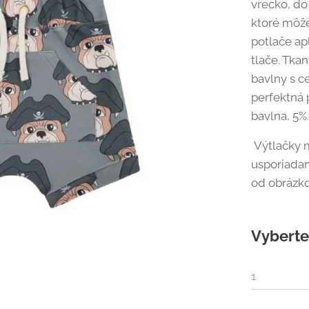
vrecko, do
ktoré môže
potlače ap
tlače. Tka
bavlny s ce
perfektná 
bavlna, 5%
Výtlačky m
usporiadan
od obrázk
Vyberte 
1