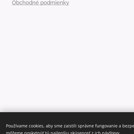
Obchodné podmienky
Používame cookies, aby sme zaistili správne fungovanie a bezp
môžeme poskytnúť tú najlepšiu skúsenosť z ich návštevy.