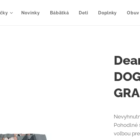
čky
Novinky
Bábätká
Deti
Doplnky
Obuv
Dear
DOG
GRA
Nevyhnutné
Pohodlné 
voľbou pre