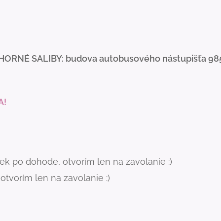
HORNÉ SALIBY: budova autobusového nástupišťa 98
A!
k po dohode, otvorím len na zavolanie :)
tvorím len na zavolanie :)