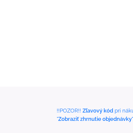
!!POZOR!!
Zľavový kód
pri nák
"
Zobraziť zhrnutie objednávky