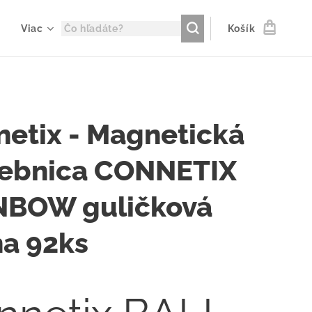
Viac
Košík
etix - Magnetická
vebnica CONNETIX
NBOW guličková
ha 92ks