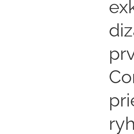
ex
di
pr
Con
pr
ry