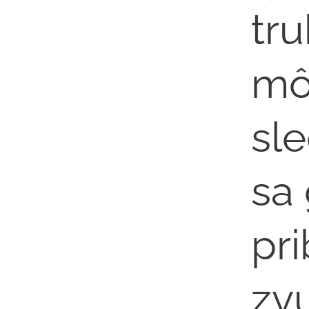
tru
mô
sle
sa
pri
zv