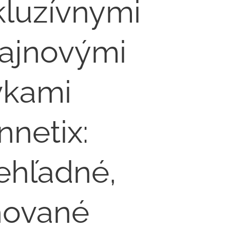
kluzívnymi
zajnovými
vkami
netix:⁣
iehľadné,
hované