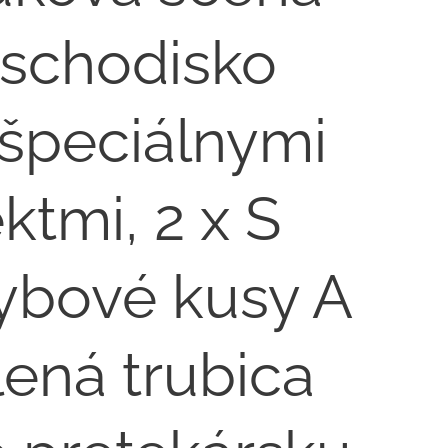
 schodisko
 špeciálnymi
ktmi, 2 x S
ybové kusy A
lená trubica