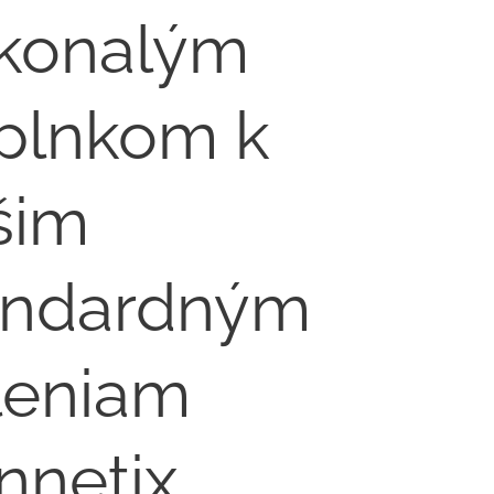
konalým
plnkom k
šim
andardným
leniam
nnetix.