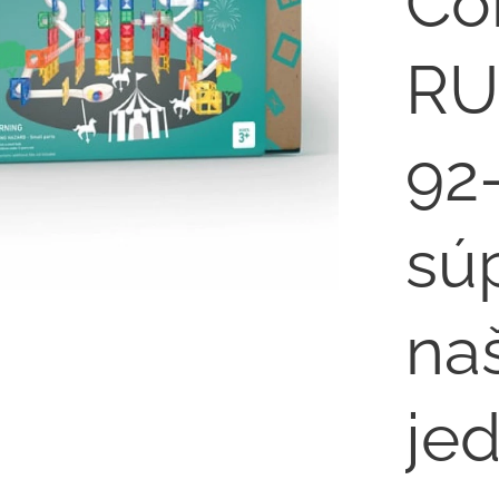
Co
RU
92
sú
na
je