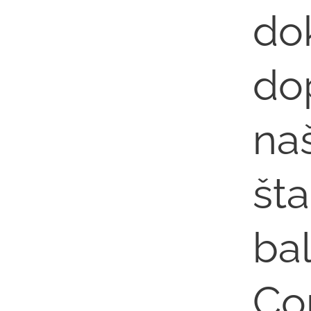
do
do
na
št
ba
Co