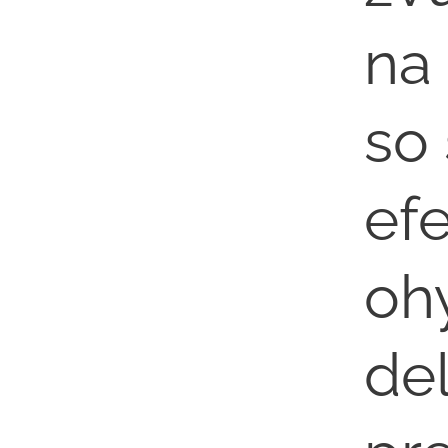
na
so
efe
oh
de