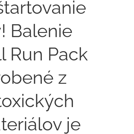
štartovanie
!⁣ Balenie
ll Run Pack
robené z
toxických
eriálov je