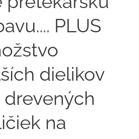
e pretekársku
avu....⁣ PLUS
ožstvo
ších dielikov
6 drevených
ičiek na