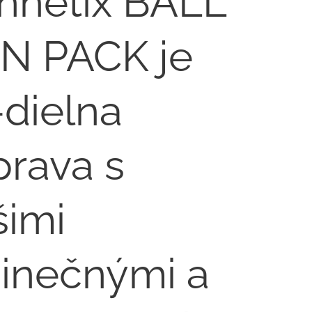
nnetix BALL
N PACK je
-dielna
prava s
šimi
dinečnými a