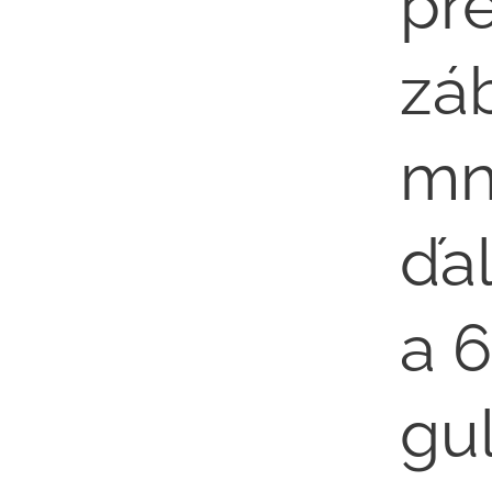
pr
záb
mn
ďal
a 
gul