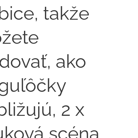
bice, takže
žete
dovať, ako
 guľôčky
bližujú,⁣ 2 x
uková scéna