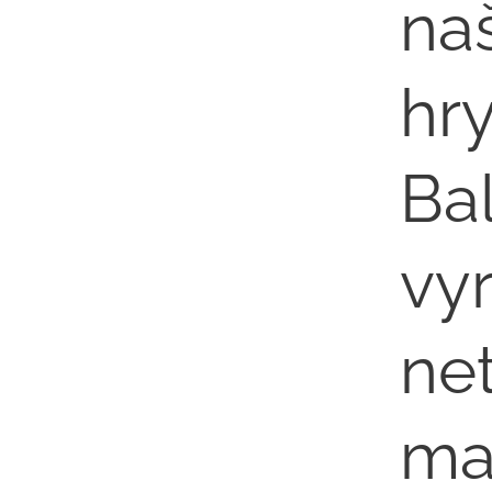
na
hry
Ba
vy
ne
mat