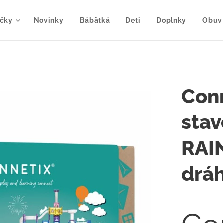
čky
Novinky
Bábätká
Deti
Doplnky
Obuv
Conn
sta
RAI
drá